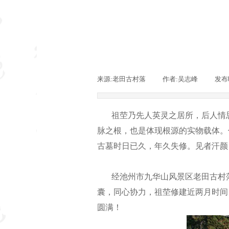
来源:
老田古村落
|
作者:
吴志峰
|
发布
祖茔乃先人英灵之居所，后人情思
脉之根，也是体现根源的实物载体。
古墓时日已久，年久失修。见者汗
经池州市九华山风景区老田古村落
囊，同心协力，祖茔修建近两月时间，
圆满！