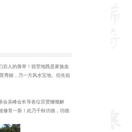
们后人的善举！祖茔地既是家族血
景秀丽，乃一方风水宝地。但先祖
亲会吴峰会长等各位宗贤慷慨解
寝陵修茸一新！此乃千秋功德，功德