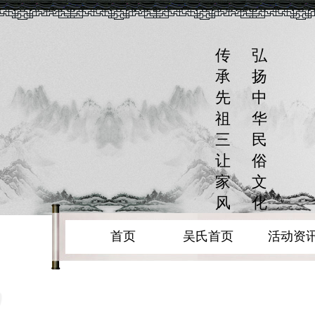
传
弘
承
扬
先
中
祖
华
三
民
让
俗
家
文
风
化
首页
吴氏首页
活动资