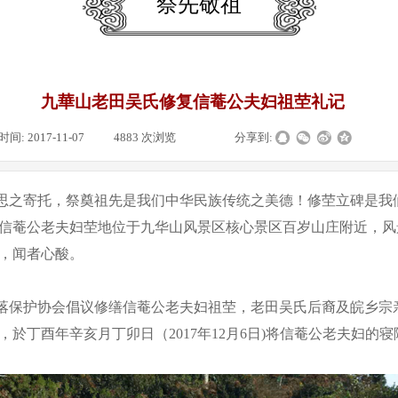
祭先敬祖
九華山老田吴氏修复信菴公夫妇祖茔礼记
时间:
2017-11-07
|
4883
次浏览
|
|
分享到:
之寄托，祭奠祖先是我们中华民族传统之美德！修茔立碑是我
信菴公老夫妇茔地位于九华山风景区核心景区百岁山庄附近，风
颜，闻者心酸。
保护协会倡议修缮信菴公老夫妇祖茔，老田吴氏后裔及皖乡宗
於丁酉年辛亥月丁卯日（2017年12月6日)将信菴公老夫妇的